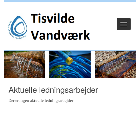
Log ind
Toggle
navigat
Aktuelle ledningsarbejder
Der er ingen aktuelle ledningsarbejder