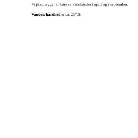
Vi planlægger at køre servicekørsler i april og i september.
o
Vandets hårdhed
er ca. 25
dH