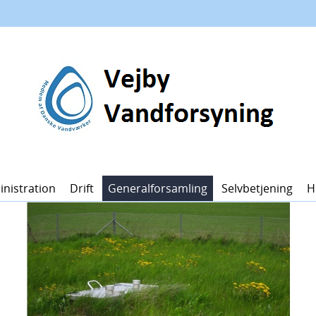
nistration
Drift
Generalforsamling
Selvbetjening
H