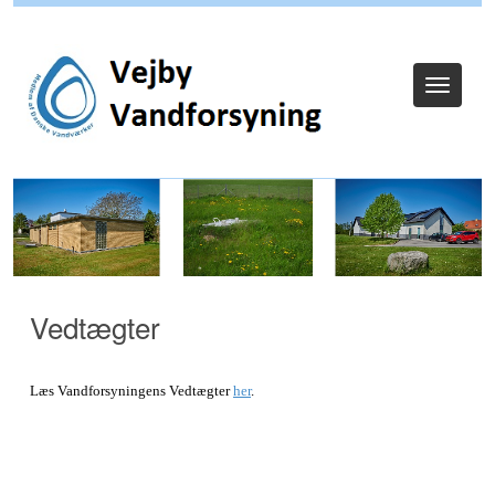
Log ind
Toggle
navigat
Vedtægter
Læs Vandforsyningens Vedtægter
her
.